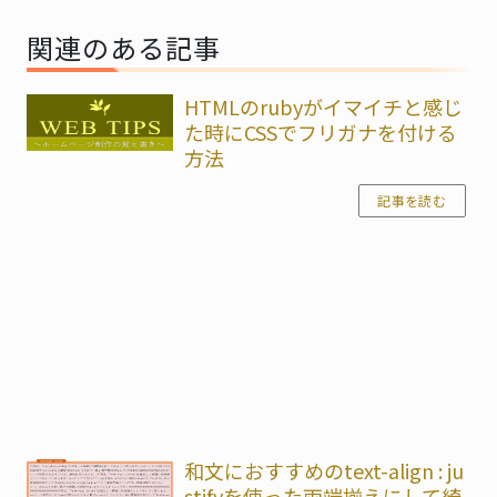
シ
関連のある記事
ョ
HTMLのrubyがイマイチと感じ
ン
た時にCSSでフリガナを付ける
方法
記事を読む
和文におすすめのtext-align : ju
stifyを使った両端揃えにして綺