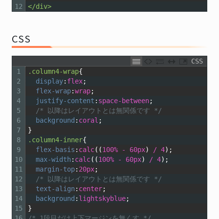
12
</div>
CSS
CSS
1
.column4-wrap
{
2
display
:
flex
;
3
flex-wrap
:
wrap
;
4
justify-content
:
space-between
;
5
/* 以降はレイアウトとは無関係です */
6
background
:
coral
;
7
}
8
.column4-inner
{
9
flex-basis
:
calc
((
100%
-
60px
)
/
4
);
10
max-width
:
calc
((
100%
-
60px
)
/
4
);
11
margin-top
:
20px
;
12
/* 以降はレイアウトとは無関係です */
13
text-align
:
center
;
14
background
:
lightskyblue
;
15
}
16
/* 1段目だけ上下マージンを無くす */