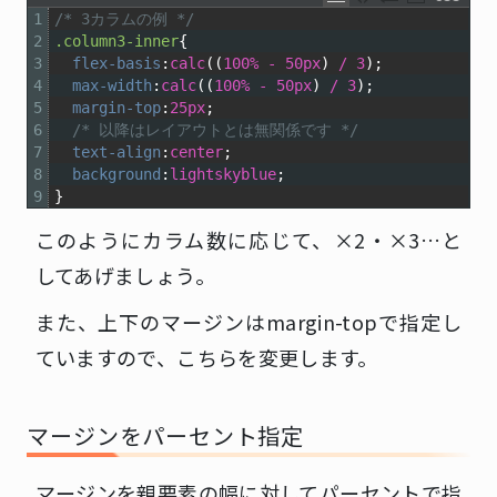
1
/* 3カラムの例 */
2
.column3-inner
{
3
flex-basis
:
calc
((
100%
-
50px
)
/
3
);
4
max-width
:
calc
((
100%
-
50px
)
/
3
);
5
margin-top
:
25px
;
6
/* 以降はレイアウトとは無関係です */
7
text-align
:
center
;
8
background
:
lightskyblue
;
9
}
このようにカラム数に応じて、×2・×3…と
してあげましょう。
また、上下のマージンはmargin-topで指定し
ていますので、こちらを変更します。
マージンをパーセント指定
マージンを親要素の幅に対してパーセントで指