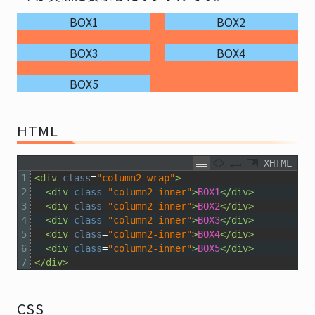
BOX1
BOX2
BOX3
BOX4
BOX5
HTML
XHTML
1
<div 
class
=
"column2-wrap"
>
2
<div 
class
=
"column2-inner"
>
BOX1
</div>
3
<div 
class
=
"column2-inner"
>
BOX2
</div>
4
<div 
class
=
"column2-inner"
>
BOX3
</div>
5
<div 
class
=
"column2-inner"
>
BOX4
</div>
6
<div 
class
=
"column2-inner"
>
BOX5
</div>
7
</div>
CSS