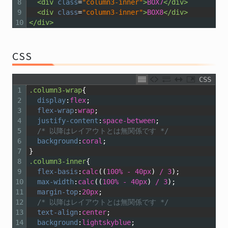
8
<div 
class
=
"column3-inner"
>
BOX7
</div>
9
<div 
class
=
"column3-inner"
>
BOX8
</div>
10
</div>
CSS
CSS
1
.column3-wrap
{
2
display
:
flex
;
3
flex-wrap
:
wrap
;
4
justify-content
:
space-between
;
5
/* 以降はレイアウトとは無関係です */
6
background
:
coral
;
7
}
8
.column3-inner
{
9
flex-basis
:
calc
((
100%
-
40px
)
/
3
);
10
max-width
:
calc
((
100%
-
40px
)
/
3
);
11
margin-top
:
20px
;
12
/* 以降はレイアウトとは無関係です */
13
text-align
:
center
;
14
background
:
lightskyblue
;