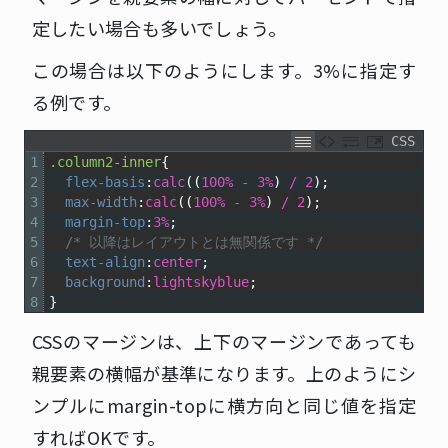
定したい場合も多いでしょう。
この場合は以下のようにします。3%に指定す
る例です。
CSS
1
.column2-inner
{
2
flex-basis
:
calc
((
100%
-
3%
)
/
2
);
3
max-width
:
calc
((
100%
-
3%
)
/
2
);
4
margin-top
:
3%
;
5
/* 以降はレイアウトとは無関係です */
6
text-align
:
center
;
7
background
:
lightskyblue
;
8
}
CSSのマージンは、上下のマージンであっても
親要素の横幅が基準になります。上のようにシ
ンプルにmargin-topに横方向と同じ値を指定
すればOKです。