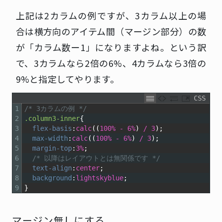
上記は2カラムの例ですが、3カラム以上の場
合は横方向のアイテム間（マージン部分）の数
が「カラム数ー1」になりますよね。という訳
で、3カラムなら2倍の6%、4カラムなら3倍の
9%と指定してやります。
CSS
1
/* 3カラムの例 */
2
.column3-inner
{
3
flex-basis
:
calc
((
100%
-
6%
)
/
3
);
4
max-width
:
calc
((
100%
-
6%
)
/
3
);
5
margin-top
:
3%
;
6
/* 以降はレイアウトとは無関係です */
7
text-align
:
center
;
8
background
:
lightskyblue
;
9
}
マージン無しにする