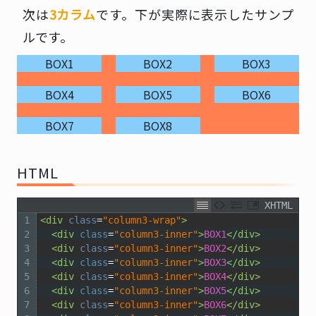
次は
3カラム
です。下が実際に表示したサンプ
ルです。
BOX1
BOX2
BOX3
BOX4
BOX5
BOX6
BOX7
BOX8
HTML
XHTML
1
<div 
class
=
"column3-wrap"
>
2
<div 
class
=
"column3-inner"
>
BOX1
</div>
3
<div 
class
=
"column3-inner"
>
BOX2
</div>
4
<div 
class
=
"column3-inner"
>
BOX3
</div>
5
<div 
class
=
"column3-inner"
>
BOX4
</div>
6
<div 
class
=
"column3-inner"
>
BOX5
</div>
7
<div 
class
=
"column3-inner"
>
BOX6
</div>