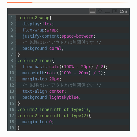
CSS
1
.column2-wrap
{
2
display
:
flex
;
3
flex-wrap
:
wrap
;
4
justify-content
:
space-between
;
5
/* 以降はレイアウトとは無関係です */
6
background
:
coral
;
7
}
8
.column2-inner
{
9
flex-basis
:
calc
((
100%
-
20px
)
/
2
);
10
max-width
:
calc
((
100%
-
20px
)
/
2
);
11
margin-top
:
20px
;
12
/* 以降はレイアウトとは無関係です */
13
text-align
:
center
;
14
background
:
lightskyblue
;
15
}
16
.column2-inner:nth-of-type(1),
17
.column2-inner:nth-of-type(2)
{
18
margin-top
:
0
;
19
}