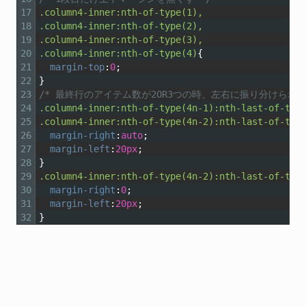
17
.column4-inner:nth-of-type(1),
18
.column4-inner:nth-of-type(2),
19
.column4-inner:nth-of-type(3),
20
.column4-inner:nth-of-type(4)
{
21
margin-top
:
0
;
22
}
23
/* 最終行のアイテム数が2OR3つの時、左右に振り分けられる
24
.column4-inner:nth-of-type(4n-1):nth-last-of-typ
25
.column4-inner:nth-of-type(4n-2):nth-last-of-typ
26
margin-right
:
auto
;
27
margin-left
:
20px
;
28
}
29
.column4-inner:nth-of-type(4n-2):nth-last-of-typ
30
margin-right
:
0
;
31
margin-left
:
20px
;
32
}