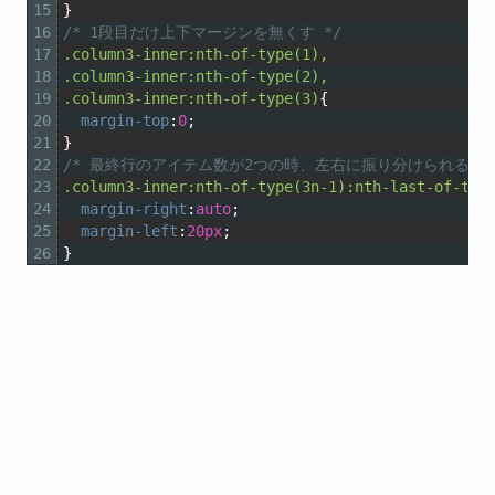
15
}
16
/* 1段目だけ上下マージンを無くす */
17
.column3-inner:nth-of-type(1),
18
.column3-inner:nth-of-type(2),
19
.column3-inner:nth-of-type(3)
{
20
margin-top
:
0
;
21
}
22
/* 最終行のアイテム数が2つの時、左右に振り分けられるのを
23
.column3-inner:nth-of-type(3n-1):nth-last-of-typ
24
margin-right
:
auto
;
25
margin-left
:
20px
;
26
}