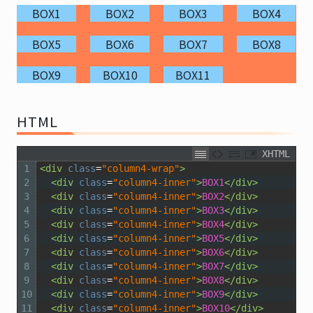
BOX1
BOX2
BOX3
BOX4
BOX5
BOX6
BOX7
BOX8
BOX9
BOX10
BOX11
HTML
XHTML
1
<div 
class
=
"column4-wrap"
>
2
<div 
class
=
"column4-inner"
>
BOX1
</div>
3
<div 
class
=
"column4-inner"
>
BOX2
</div>
4
<div 
class
=
"column4-inner"
>
BOX3
</div>
5
<div 
class
=
"column4-inner"
>
BOX4
</div>
6
<div 
class
=
"column4-inner"
>
BOX5
</div>
7
<div 
class
=
"column4-inner"
>
BOX6
</div>
8
<div 
class
=
"column4-inner"
>
BOX7
</div>
9
<div 
class
=
"column4-inner"
>
BOX8
</div>
10
<div 
class
=
"column4-inner"
>
BOX9
</div>
11
<div 
class
=
"column4-inner"
>
BOX10
</div>