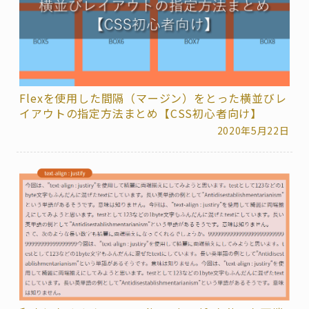
ビ
ゲ
ー
シ
Flexを使用した間隔（マージン）をとった横並びレ
イアウトの指定方法まとめ【CSS初心者向け】
ョ
2020年5月22日
ン