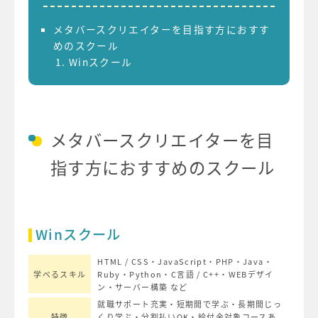
メタバースクリエイターを目指す方におすす
めのスクール
Win
スクール
メタバースクリエイター
を目
指す方におすすめのスクール
Winスクール
HTML / CSS
・JavaScript
・PHP
・Java
・
学べる
スキル
Ruby
・Python
・C言語 / C++
・WEBデザイ
ン
・サーバー構築
など
就職サポート充実
・短期間で学ぶ
・長期間じっ
特徴
くり学ぶ
・分割払いOK
・給付金対象コースあ